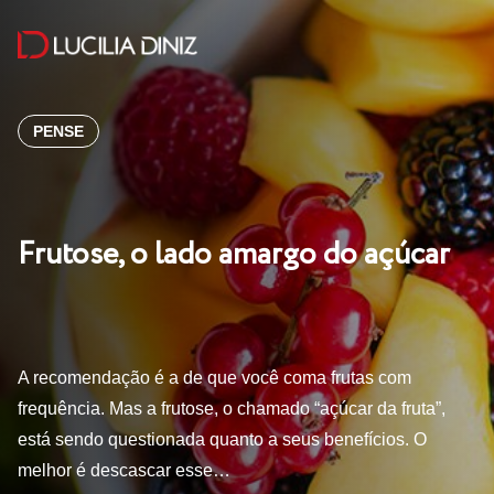
PENSE
Frutose, o lado amargo do açúcar
A recomendação é a de que você coma frutas com
frequência. Mas a frutose, o chamado “açúcar da fruta”,
está sendo questionada quanto a seus benefícios. O
melhor é descascar esse…