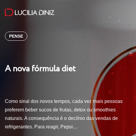
PENSE
A nova fórmula diet
Como sinal dos novos tempos, cada vez mais pessoas
preferem beber sucos de frutas, detox ou smoothies
naturais. A consequência é o declínio das vendas de
refrigerantes. Para reagir, Pepsi…