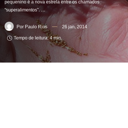
pequenino é a nova estrela entre os chamados
“superalimentos”. …
Paulo Rios
26 jan, 2014
Tempo de leitura:
4
min.