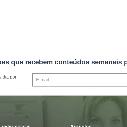
soas que recebem conteúdos semanais p
vida, por
 redes sociais
Assuntos