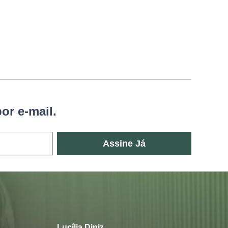
or e-mail.
Assine Já
Lucília Diniz