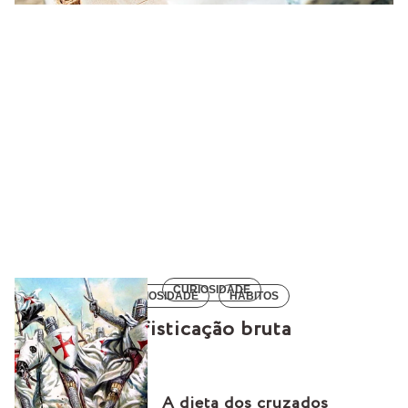
CURIOSIDADE
CURIOSIDADE
HÁBITOS
Sofisticação bruta
A dieta dos cruzados