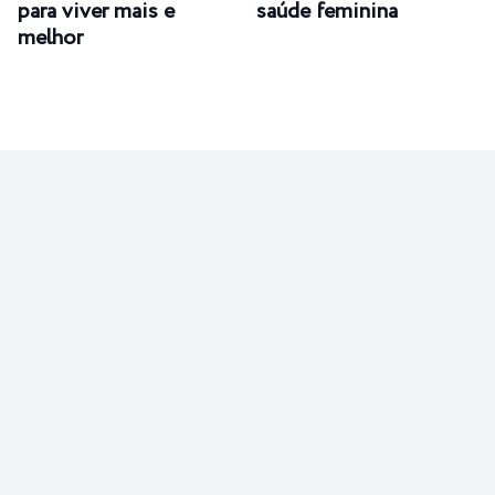
para viver mais e
saúde feminina
melhor
Sucesso: significados,
Sucesso sob medida