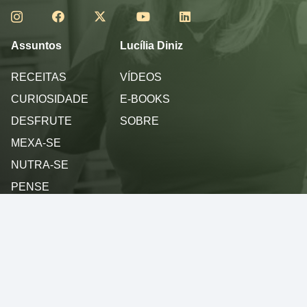
Assuntos
Lucília Diniz
RECEITAS
VÍDEOS
CURIOSIDADE
E-BOOKS
DESFRUTE
SOBRE
MEXA-SE
NUTRA-SE
PENSE
SINTA
Política de privacidade
Termos de Uso
© 2013 - 2026 - Lucilia Diniz - Todos os direitos reservados