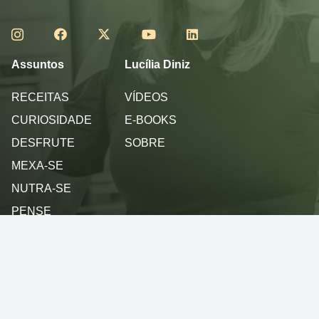
Assuntos
Lucília Diniz
RECEITAS
VÍDEOS
CURIOSIDADE
E-BOOKS
DESFRUTE
SOBRE
MEXA-SE
NUTRA-SE
PENSE
SINTA
Política de privacidade
Termos de Uso
© 2013 - 2026 - Lucilia Diniz - Todos os direitos reservados