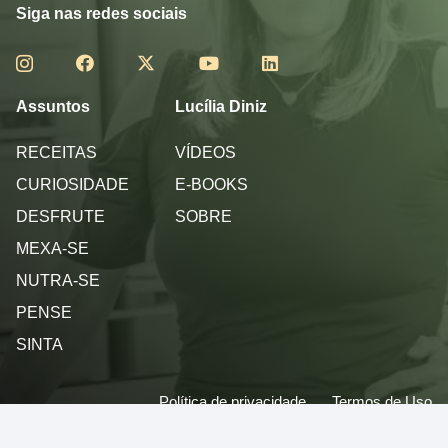
Siga nas redes sociais
Assuntos
Lucília Diniz
RECEITAS
VÍDEOS
CURIOSIDADE
E-BOOKS
DESFRUTE
SOBRE
MEXA-SE
NUTRA-SE
PENSE
SINTA
Política de privacidade
Termos de Uso
© 2013 - 2026 - Lucilia Diniz - Todos os direitos reservados