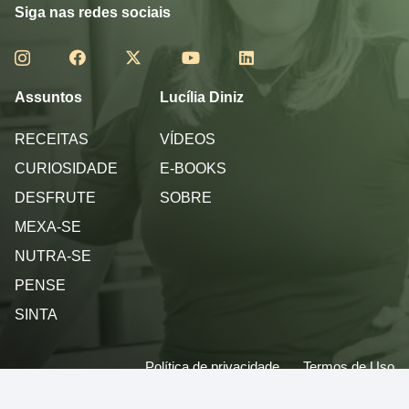
Siga nas redes sociais
Assuntos
Lucília Diniz
RECEITAS
VÍDEOS
CURIOSIDADE
E-BOOKS
DESFRUTE
SOBRE
MEXA-SE
NUTRA-SE
PENSE
SINTA
Política de privacidade
Termos de Uso
© 2013 - 2026 - Lucilia Diniz - Todos os direitos reservados