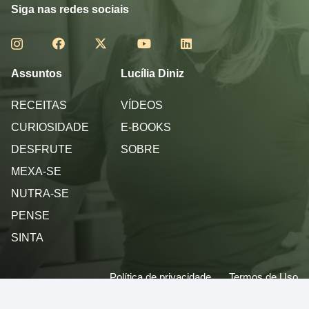
Siga nas redes sociais
Assuntos
Lucília Diniz
RECEITAS
VÍDEOS
CURIOSIDADE
E-BOOKS
DESFRUTE
SOBRE
MEXA-SE
NUTRA-SE
PENSE
SINTA
Política de privacidade
Termos de Uso
© 2013 - 2026 - Lucilia Diniz - Todos os direitos reservados