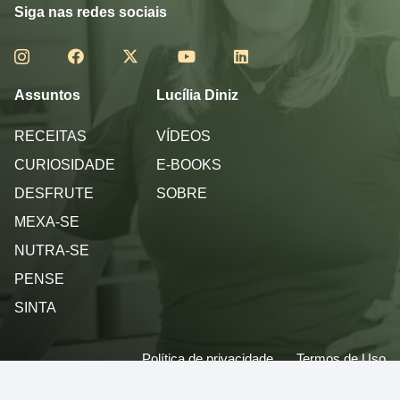
Siga nas redes sociais
Assuntos
Lucília Diniz
RECEITAS
VÍDEOS
CURIOSIDADE
E-BOOKS
DESFRUTE
SOBRE
MEXA-SE
NUTRA-SE
PENSE
SINTA
Política de privacidade
Termos de Uso
© 2013 - 2026 - Lucilia Diniz - Todos os direitos reservados