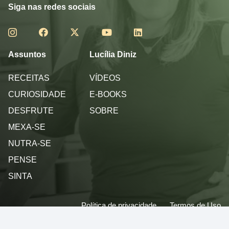
Siga nas redes sociais
Assuntos
Lucília Diniz
RECEITAS
VÍDEOS
CURIOSIDADE
E-BOOKS
DESFRUTE
SOBRE
MEXA-SE
NUTRA-SE
PENSE
SINTA
Política de privacidade
Termos de Uso
© 2013 - 2026 - Lucilia Diniz - Todos os direitos reservados