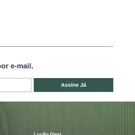
or e-mail.
Assine Já
Lucília Diniz