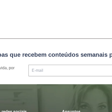
soas que recebem conteúdos semanais p
vida, por
 redes sociais
Assuntos