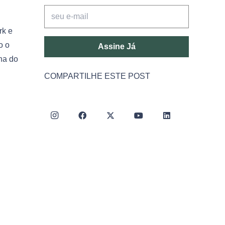
rk e
o o
Assine Já
nha do
COMPARTILHE ESTE POST