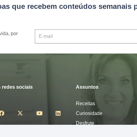
soas que recebem conteúdos semanais p
vida, por
 redes sociais
Assuntos
Receitas
Curiosidade
Desfrute
Mexa-se