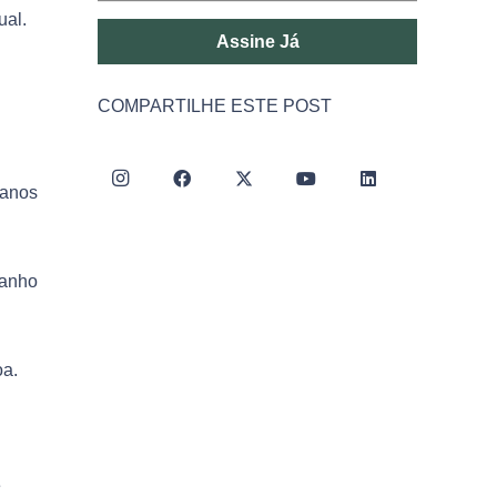
ual.
Assine Já
COMPARTILHE ESTE POST
 anos
banho
oa.
e