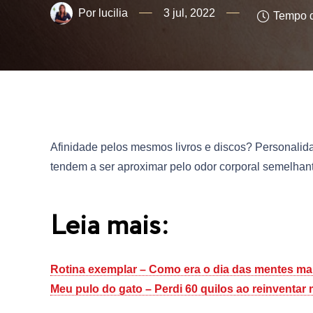
lucilia
3 jul, 2022
Tempo d
Afinidade pelos mesmos livros e discos? Personalid
tendem a ser aproximar pelo odor corporal semelhan
Leia mais:
Rotina exemplar – Como era o dia das mentes mai
Meu pulo do gato – Perdi 60 quilos ao reinventar