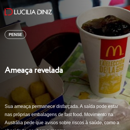
PENSE
Ameaça revelada
Sua ameaça permanece disfarçada. A saída pode estar
nas próprias embalagens de fast food. Movimento na
Austrália pede que avisos sobre riscos à saúde, como a