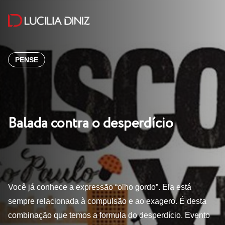
PENSE
Balada contra o desperdício
Você já conhece a expressão “olho gordo”. Ela está
sempre relacionada à compulsão e ao exagero. É desta
combinação que temos a formula do desperdício. Evento