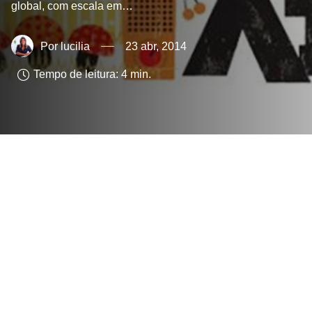
global, com escala em…
lucilia
23 abr, 2014
Tempo de leitura:
4
min.