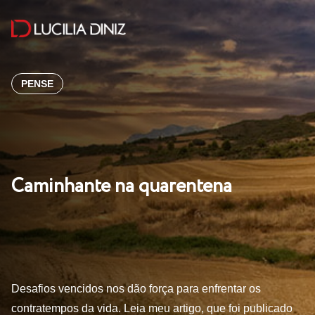
PENSE
Caminhante na quarentena
Desafios vencidos nos dão força para enfrentar os
contratempos da vida. Leia meu artigo, que foi publicado