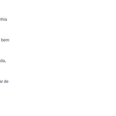
nhia
o bem
ada,
ar de