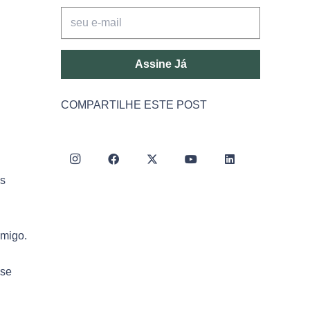
Assine Já
COMPARTILHE ESTE POST
os
imigo.
 se