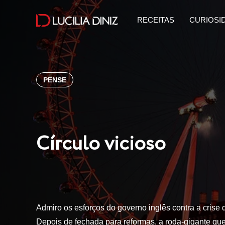
RECEITAS
CURIOSI
PENSE
Círculo vicioso
Admiro os esforços do governo inglês contra a crise d
Depois de fechada para reformas, a roda-gigante q