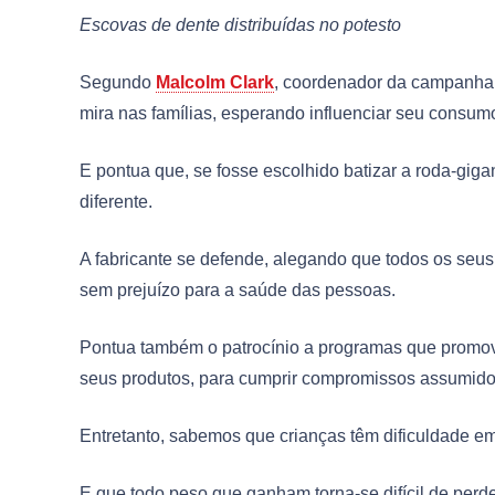
Escovas de dente distribuídas no potesto
Segundo
Malcolm Clark
, coordenador da campanha,
mira nas famílias, esperando influenciar seu consum
E pontua que, se fosse escolhido batizar a roda-gig
diferente.
A fabricante se defende, alegando que todos os seu
sem prejuízo para a saúde das pessoas.
Pontua também o patrocínio a programas que promove
seus produtos, para cumprir compromissos assumido
Entretanto, sabemos que crianças têm dificuldade em 
E que todo peso que ganham torna-se difícil de per