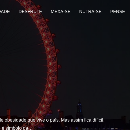
DADE
DESFRUTE
MEXA-SE
NUTRA-SE
PENSE
e obesidade que vive o país. Mas assim fica difícil.
ue é símbolo da…