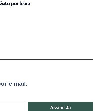
Gato por lebre
Long
or e-mail.
Assine Já