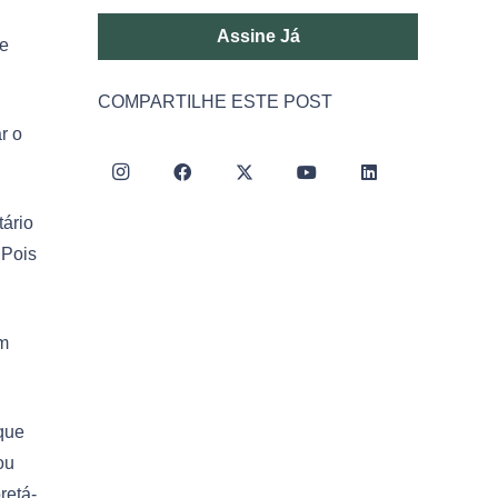
Assine Já
te
COMPARTILHE ESTE POST
r o
tário
 Pois
am
que
ou
retá-