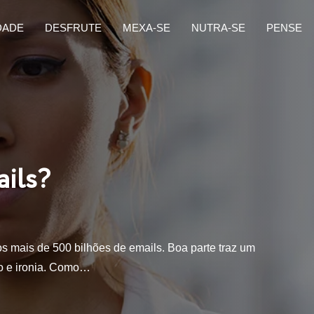
DADE
DESFRUTE
MEXA-SE
NUTRA-SE
PENSE
ails?
s mais de 500 bilhões de emails. Boa parte traz um
o e ironia. Como…