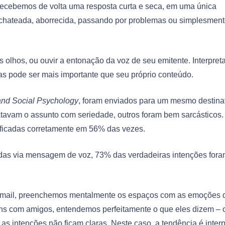
ecebemos de volta uma resposta curta e seca, em uma única
 chateada, aborrecida, passando por problemas ou simplesmen
olhos, ou ouvir a entonação da voz de seu emitente. Interpreta
mas pode ser mais importante que seu próprio conteúdo.
 and Social Psychology
, foram enviados para um mesmo destina
atavam o assunto com seriedade, outros foram bem sarcásticos.
ficadas corretamente em 56% das vezes.
as via mensagem de voz, 73% das verdadeiras intenções for
email, preenchemos mentalmente os espaços com as emoções 
s com amigos, entendemos perfeitamente o que eles dizem – 
 intenções não ficam claras. Neste caso, a tendência é interp