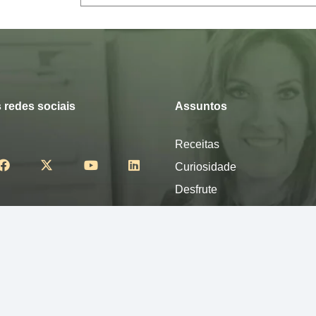
 redes sociais
Assuntos
Receitas
Curiosidade
Desfrute
Mexa-se
Nutra-se
Pense
Sinta