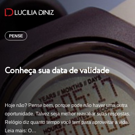
PENSE
Conheça sua data de validade
Hoje não? Pense bem, porque pode não haver uma outra
oportunidade. Talvez seja melhor reavaliar suas respostas.
Relógio diz quanto tempo você tem para aproveitar a vida.
Leia mais: O…