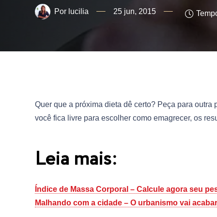
lucilia
25 jun, 2015
Tempo
Quer que a próxima dieta dê certo? Peça para outra
você fica livre para escolher como emagrecer, os re
Leia mais:
Índice de Massa Corporal – Calcule agora seu pes
Malhando com a cidade – O urbanismo vai acaba