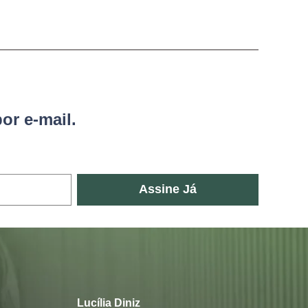
or e-mail.
Assine Já
Lucília Diniz