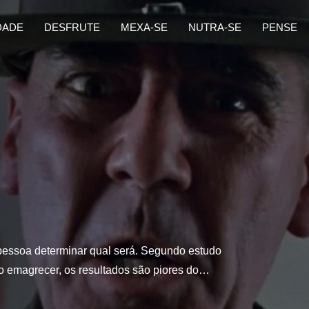
DADE
DESFRUTE
MEXA-SE
NUTRA-SE
PENSE
 pessoa determinar qual será. Segundo estudo
mo emagrecer, os resultados são piores do…