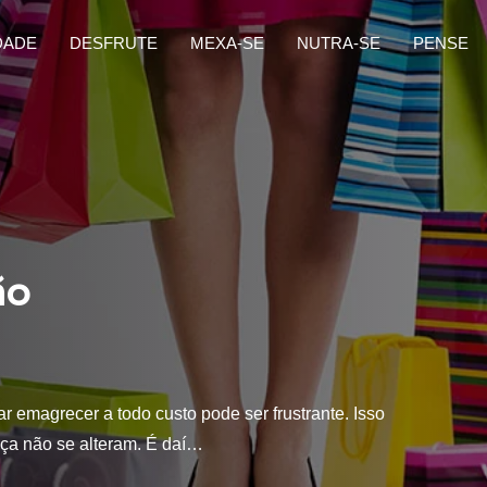
DADE
DESFRUTE
MEXA-SE
NUTRA-SE
PENSE
ão
r emagrecer a todo custo pode ser frustrante. Isso
ça não se alteram. É daí…