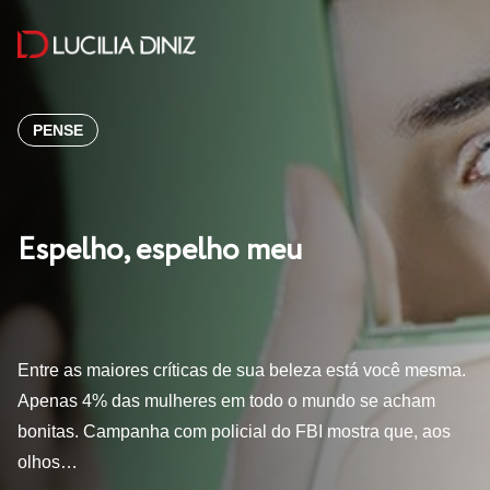
PENSE
Espelho, espelho meu
Entre as maiores críticas de sua beleza está você mesma.
Apenas 4% das mulheres em todo o mundo se acham
bonitas. Campanha com policial do FBI mostra que, aos
olhos…