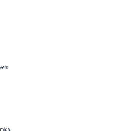
veis
omida.