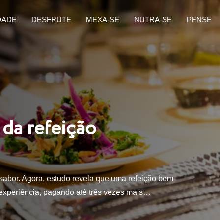
DADE
DESFRUTE
MEXA-SE
NUTRA-SE
PENSE
da refeição
abor. Agora, estudo revela que uma refeição bem
experiência, pagando até três vezes mais…