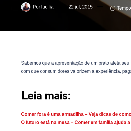
lucilia
22 jul, 2015
Tempo 
Sabemos que a apresentação de um prato afeta seu s
com que consumidores valorizem a experiência, paga
Leia mais:
Comer fora é uma armadilha – Veja dicas de como 
O futuro está na mesa – Comer em família ajuda 