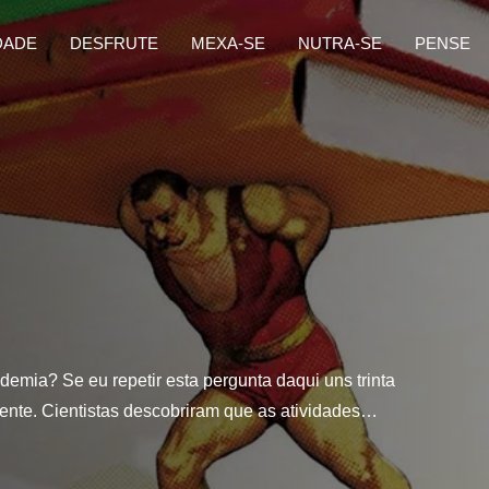
DADE
DESFRUTE
MEXA-SE
NUTRA-SE
PENSE
ademia? Se eu repetir esta pergunta daqui uns trinta
rente. Cientistas descobriram que as atividades…