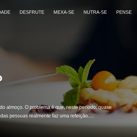
DADE
DESFRUTE
MEXA-SE
NUTRA-SE
PENSE
o
do almoço. O problema é que, neste período, quase
as pessoas realmente faz uma refeição.…