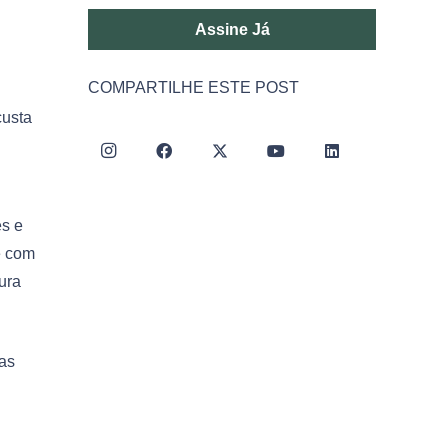
Assine Já
COMPARTILHE ESTE POST
custa
es e
e com
ura
as