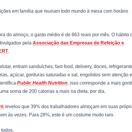
feições em família que reunam todo mundo à mesa com horário
ra do almoço, o gasto médio é de 663 reais por mês. O hábito 
 divulgados pela
Associação das Empresas de Refeição e
SERT
.
utar, entram sanduíches, fast food, delivery, doces, refrigerant
ias, açúcar, gorduras saturadas e sal, engolidos sem atenção 
ientífica
Public Health Nutrition
, isso corresponde a mais gord
numa soma de 200 calorias a mais na dieta, por dia.
nt
revelou que 39% dos trabalhadores almoçam em suas própri
m às vezes. Para 28%, este é um costume muito raro.
 todos.