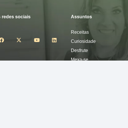
 redes sociais
Assuntos
Receitas
Curiosidade
Desfrute
Mexa-se
Nutra-se
Pense
Sinta