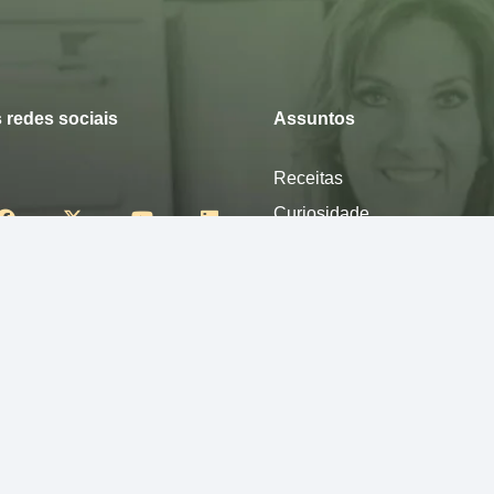
 redes sociais
Assuntos
Receitas
Curiosidade
Desfrute
Mexa-se
Nutra-se
Pense
Sinta