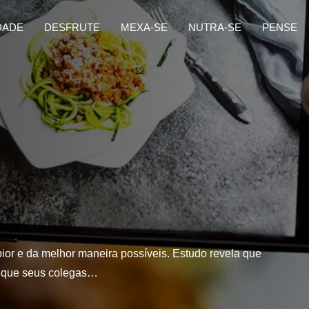
DADE
DESFRUTE
MEXA-SE
NUTRA-SE
PENSE
ior e da melhor maneira possíveis. Estudo revela que
m que seus colegas…