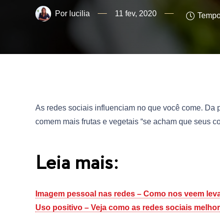
lucilia
11 fev, 2020
Tempo 
As redes sociais influenciam no que você come. Da p
comem mais frutas e vegetais “se acham que seus c
Leia mais:
Imagem pessoal nas redes – Como nos veem leva 
Uso positivo – Veja como as redes sociais melho