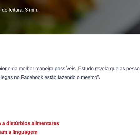
de leitura:
3
min.
ior e da melhor maneira possíveis. Estudo revela que as pess
olegas no Facebook estão fazendo o mesmo”.
a distúrbios alimentares
ram a linguagem