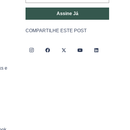
Assine Já
COMPARTILHE ESTE POST
ks e
ook