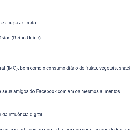
ue chega ao prato.
Aston (Reino Unido).
.
ral (IMC), bem como o consumo diário de frutas, vegetais, snac
ia seus amigos do Facebook comiam os mesmos alimentos
a influência digital.
egumes por cada porção que achavam que seus amigos do Faceb