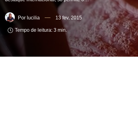
lucilia
13 fev, 2015
Tempo de leitura:
3
min.