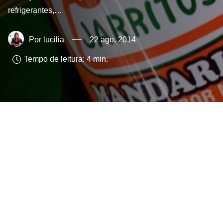
refrigerantes,…
lucilia
22 ago, 2014
Tempo de leitura:
4
min.