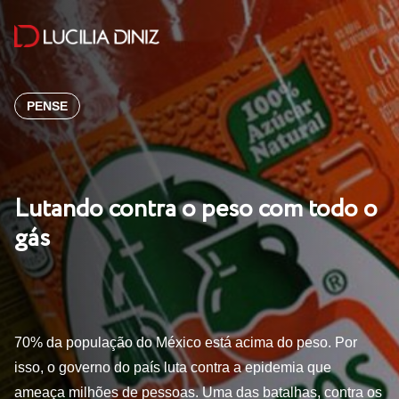
PENSE
Lutando contra o peso com todo o
gás
70% da população do México está acima do peso. Por
isso, o governo do país luta contra a epidemia que
ameaça milhões de pessoas. Uma das batalhas, contra os