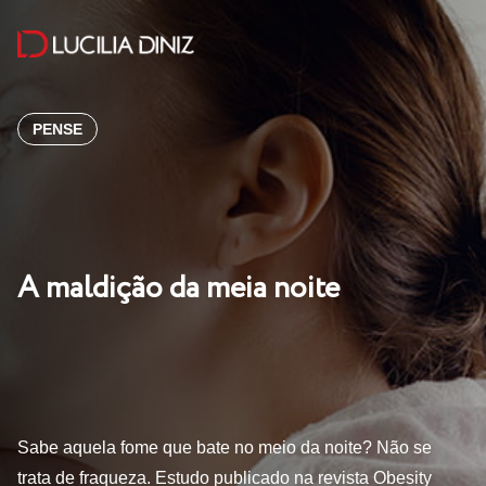
PENSE
A maldição da meia noite
Sabe aquela fome que bate no meio da noite? Não se
trata de fraqueza. Estudo publicado na revista Obesity