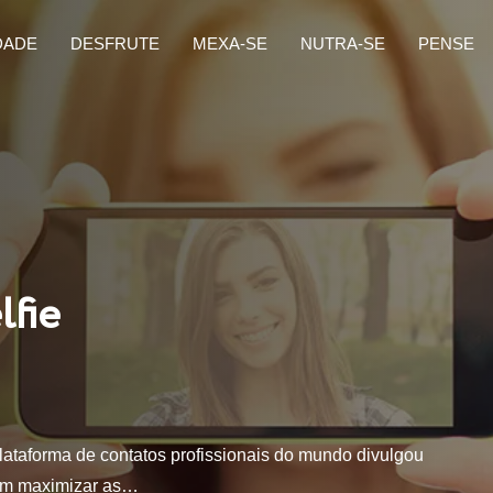
DADE
DESFRUTE
MEXA-SE
NUTRA-SE
PENSE
fie
plataforma de contatos profissionais do mundo divulgou
dem maximizar as…