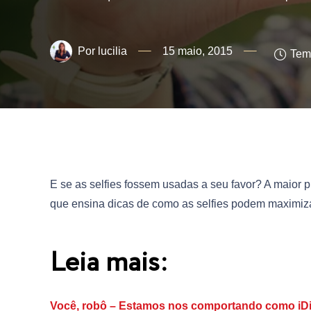
lucilia
15 maio, 2015
Temp
E se as selfies fossem usadas a seu favor? A maior p
que ensina dicas de como as selfies podem maximiza
Leia mais:
Você, robô – Estamos nos comportando como iDi