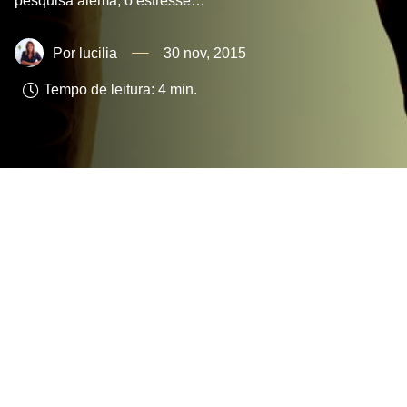
pesquisa alemã, o estresse…
lucilia
30 nov, 2015
Tempo de leitura:
4
min.