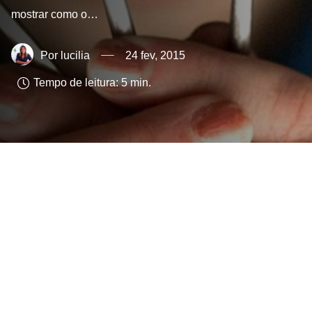
mostrar como o…
lucilia
24 fev, 2015
Tempo de leitura:
5
min.