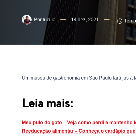
lucilia
14 dez, 2021
Tempo
Um museu de gastronomia em São Paulo fará jus à fa
Leia mais:
Meu pulo do gato – Veja como perdi e mantenho l
Reeducação alimentar – Conheça o cardápio que