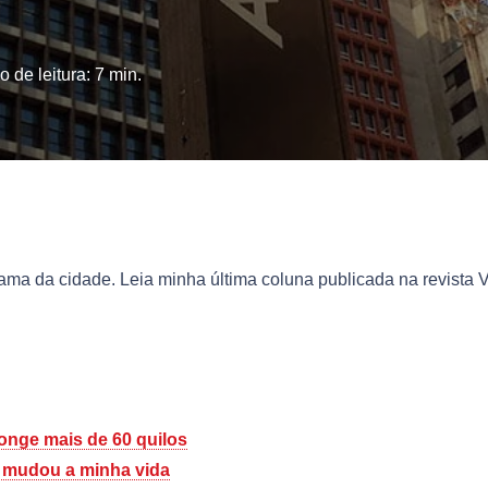
 de leitura:
7
min.
ma da cidade. Leia minha última coluna publicada na revista V
onge mais de 60 quilos
 mudou a minha vida