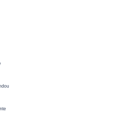
e
undou
nte