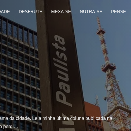
DADE
DESFRUTE
MEXA-SE
NUTRA-SE
PENSE
ama da cidade. Leia minha última coluna publicada na
mo perdi…