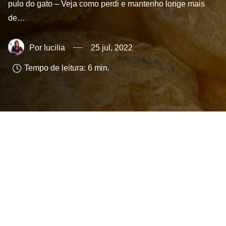
pulo do gato – Veja como perdi e mantenho longe mais
de…
lucilia
25 jul, 2022
Tempo de leitura:
6
min.