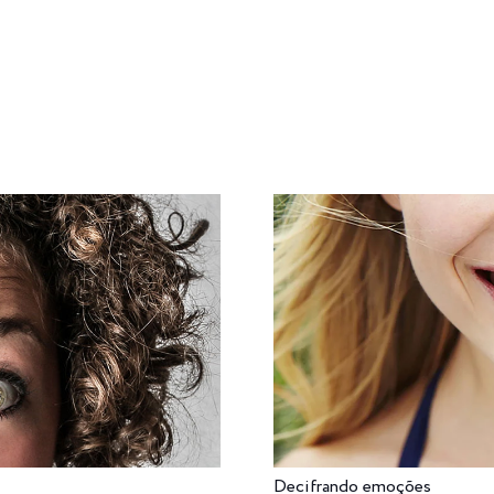
DADE
DESFRUTE
MEXA-SE
NUTRA-SE
PENSE
Decifrando emoções