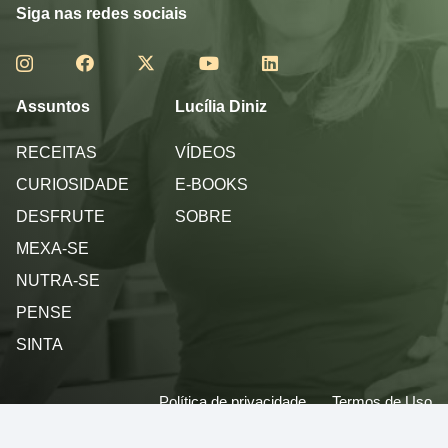
Siga nas redes sociais
Assuntos
Lucília Diniz
RECEITAS
VÍDEOS
CURIOSIDADE
E-BOOKS
DESFRUTE
SOBRE
MEXA-SE
NUTRA-SE
PENSE
SINTA
Política de privacidade
Termos de Uso
© 2013 - 2026 - Lucilia Diniz - Todos os direitos reservados