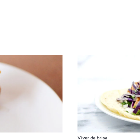
DADE
DESFRUTE
MEXA-SE
NUTRA-SE
PENSE
Viver de brisa