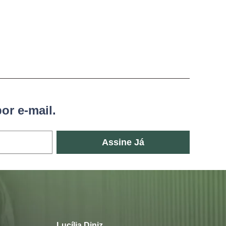
or e-mail.
Assine Já
Lucília Diniz