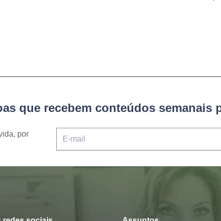
soas que recebem conteúdos semanais p
vida, por
 redes sociais
Assuntos