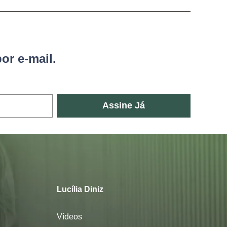
or e-mail.
Assine Já
Lucília Diniz
Vídeos