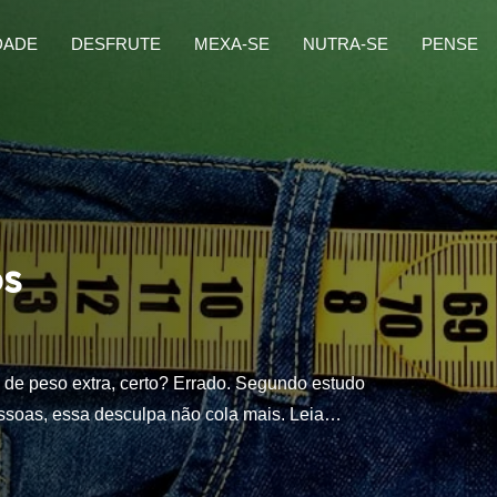
DADE
DESFRUTE
MEXA-SE
NUTRA-SE
PENSE
os
de peso extra, certo? Errado. Segundo estudo
ssoas, essa desculpa não cola mais. Leia…