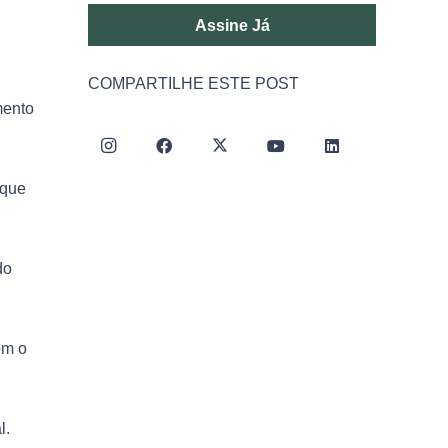
Assine Já
COMPARTILHE ESTE POST
mento
 que
do
om o
l.