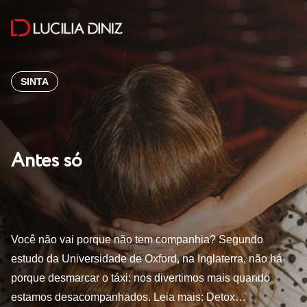
SINTA
Antes só
Você não vai porque não tem companhia? Segundo
estudo da Universidade de Oxford, na Inglaterra, não há
porque desmarcar o táxi: nos divertimos mais quando
estamos desacompanhados. Leia mais: Detox…