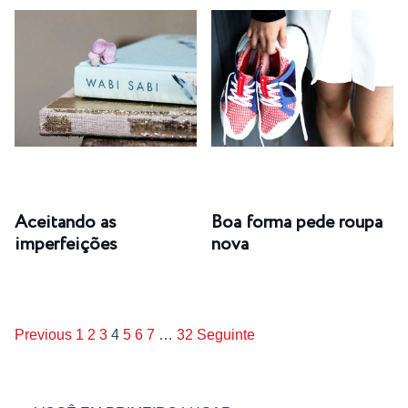
Aceitando as
Boa forma pede roupa
imperfeições
nova
Previous
1
2
3
4
5
6
7
…
32
Seguinte