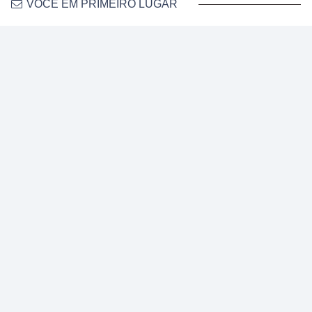
VOCÊ EM PRIMEIRO LUGAR
Junte-se a mais de 100,000 pessoas
que recebem conteúdos semanais
por e-mail.
Lucilia Diniz desmistifica o que significa viver bem a vida,
por dentro e por fora.
Assine Já