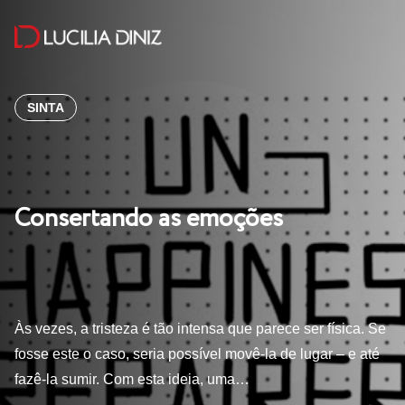
SINTA
Consertando as emoções
Às vezes, a tristeza é tão intensa que parece ser física. Se
fosse este o caso, seria possível movê-la de lugar – e até
fazê-la sumir. Com esta ideia, uma…