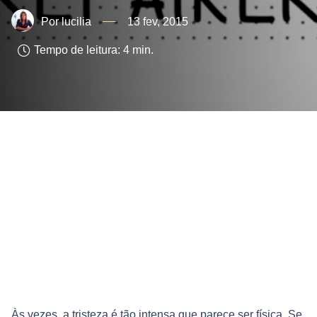
lucilia
13 fev, 2015
Tempo de leitura:
4
min.
Às vezes, a tristeza é tão intensa que parece ser física. Se