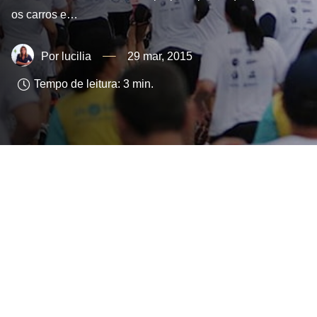
os carros e…
lucilia
29 mar, 2015
Tempo de leitura:
3
min.