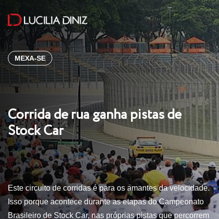
MEXA-SE
Corrida de rua ganha pistas de
Stock Car
Este circuito de corridas é para os amantes da velocidade.
Isso porque acontece durante as etapas do Campeonato
Brasileiro de Stock Car, nas próprias pistas que percorrem