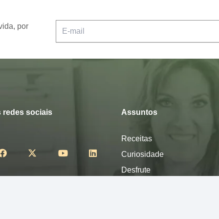
vida, por
 redes sociais
Assuntos
Receitas
Curiosidade
Desfrute
Mexa-se
Nutra-se
Pense