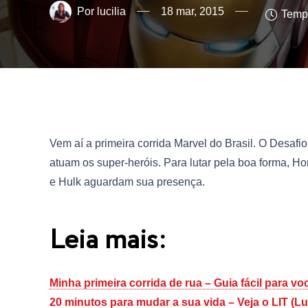
lucilia
18 mar, 2015
Tempo
Vem aí a primeira corrida Marvel do Brasil. O Desaf
atuam os super-heróis. Para lutar pela boa forma, H
e Hulk aguardam sua presença.
Leia mais:
Minha primeira corrida de rua – Guia fácil para vo
20 minutos para mudar a sua vida – Veja o LIT (Luc