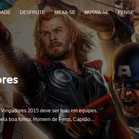
DADE
DESFRUTE
MEXA-SE
NUTRA-SE
PENSE
ores
o Vingadores 2015 deve ser feito em equipes,
 pela boa forma, Homem de Ferro, Capitão…