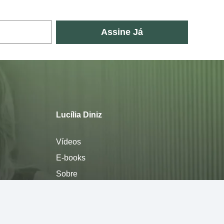
Assine Já
Lucília Diniz
Vídeos
E-books
Sobre