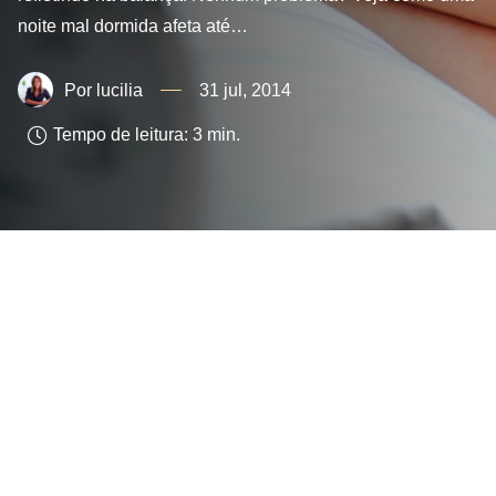
noite mal dormida afeta até…
lucilia
31 jul, 2014
Tempo de leitura:
3
min.