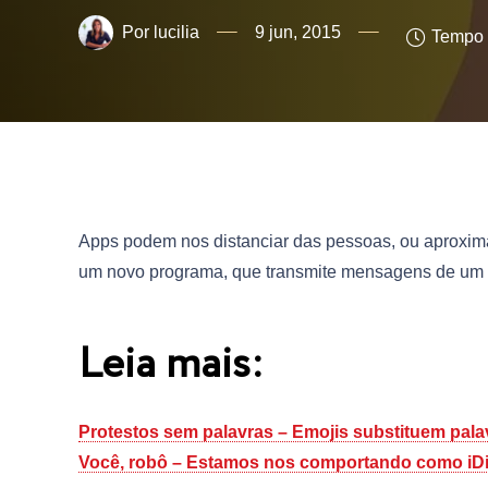
lucilia
9 jun, 2015
Tempo d
Apps podem nos distanciar das pessoas, ou aproximá
um novo programa, que transmite mensagens de um 
Leia mais:
Protestos sem palavras – Emojis substituem pal
Você, robô – Estamos nos comportando como iDi