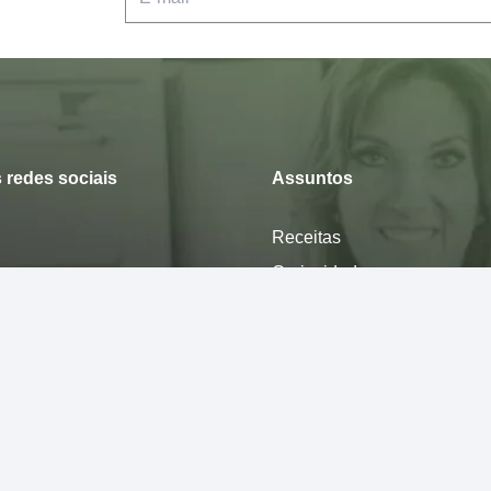
 redes sociais
Assuntos
Receitas
Curiosidade
Desfrute
Mexa-se
Nutra-se
Pense
Sinta