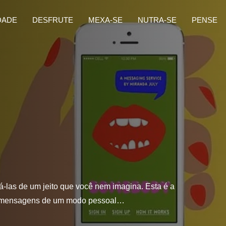
DADE
DESFRUTE
MEXA-SE
NUTRA-SE
PENSE
-las de um jeito que você nem imagina. Esta é a
te mensagens de um modo pessoal…