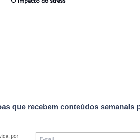
O impacto do stress
soas que recebem conteúdos semanais p
vida, por