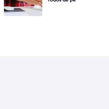
MEXA-SE
Mulher malha melhor
pelas manhãs