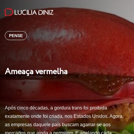
PENSE
Ameaça vermelha
Após cinco décadas, a gordura trans foi proibida
exatamente onde foi criada, nos Estados Unidos. Agora,
as empresas daquele país buscam agarrar-se aos
mercados que ainda a permitem. E apelando cada…